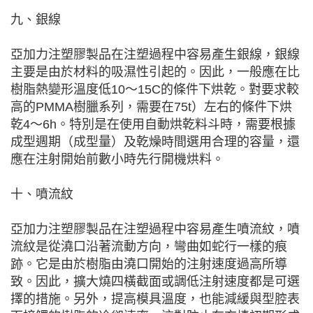
九、銀線
亞加力注塑膠製品在注塑過程中容易產生銀線，銀線
主要是由於材料的吸濕性引起的。因此，一般應在比
樹脂熱變形溫度低10～15C的條件下烘乾。對要求較
高的PMMA樹臘系列，需要在75t）左右的條件下烘
乾4～6h。特別是在使用自動烘乾料斗時，需要根據
成型週期（成型量）及乾燥時間選用合理的容量，還
應在注射開始前數小時先行開機烘料。
十、噴流紋
亞加力注塑膠製品在注塑過程中容易產生噴流紋，噴
流紋是從澆口沿著流動方向，彎曲如蛇行一樣的痕
跡。它是由於樹脂由澆口開始的注射速度過高所導
致。因此，擴大燒四橫截面或調低注射速度都是可選
擇的措施。另外，提高模具溫度，也能減緩與型腔表