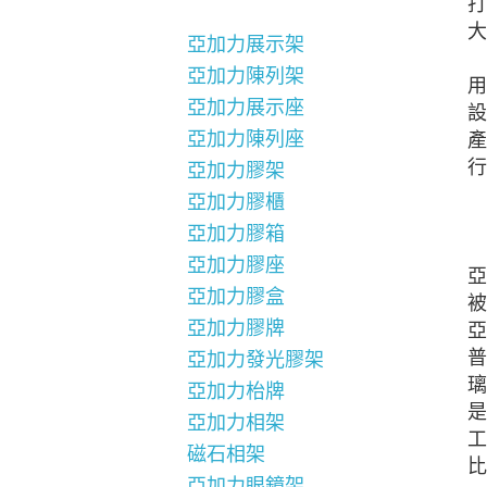
打
大
亞加力展示架
亞加力陳列架
用
亞加力展示座
設
亞加力陳列座
產
行
亞加力膠架
亞加力膠櫃
亞加力膠箱
亞加力膠座
亞
亞加力膠盒
被
亞加力膠牌
亞
普
亞加力發光膠架
璃
亞加力枱牌
是
亞加力相架
工
磁石相架
比
亞加力眼鏡架