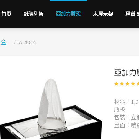
亞加力膠架
首页
紙陳列架
木展示架
現貨 
膠盒
A-4001
亞加力
材料：1,2,
膠板
包裝：立體
畫面：噴