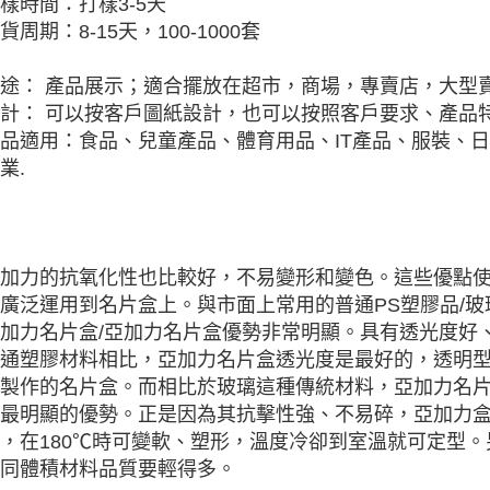
樣時間：打樣3-5天
貨周期：8-15天，100-1000套
途： 產品展示；適合擺放在超市，商場，專賣店，大型
計： 可以按客戶圖紙設計，也可以按照客戶要求、產品特
品適用：食品、兒童產品、體育用品、IT產品、服裝、
業.
加力的抗氧化性也比較好，不易變形和變色。這些優點
廣泛運用到名片盒上。與市面上常用的普通PS塑膠品/
加力名片盒/亞加力名片盒優勢非常明顯。具有透光度好
通塑膠材料相比，亞加力名片盒透光度是最好的，透明
製作的名片盒。而相比於玻璃這種傳統材料，亞加力名
最明顯的優勢。正是因為其抗擊性強、不易碎，亞加力
，在180℃時可變軟、塑形，溫度冷卻到室溫就可定型
同體積材料品質要輕得多。