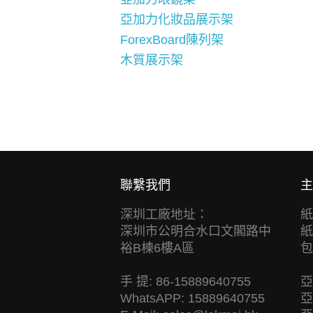
亞加力化妝品展示架
ForexBoard陳列架
木質展示架
聯繫我們
主
深圳工廠地址：
紙
深圳市公明合水口文閣路中
紙
裕B棟6樓A區
包
手 提: 86-15889640755
亞
WhatsAPP: 15889640755
亞