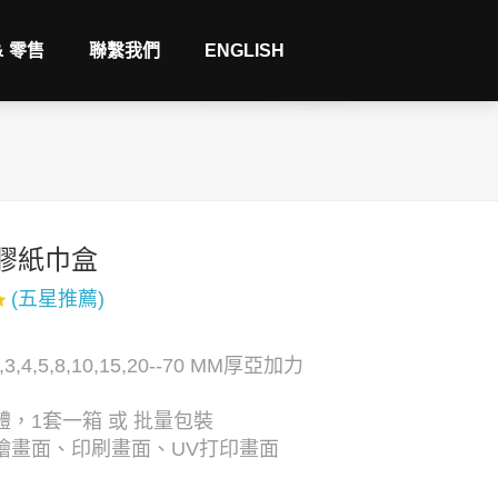
& 零售
聯繫我們
ENGLISH
膠紙巾盒
(五星推薦)
3,4,5,8,10,15,20--70 MM厚亞加力
，1套一箱 或 批量包裝
繪畫面、印刷畫面、UV打印畫面