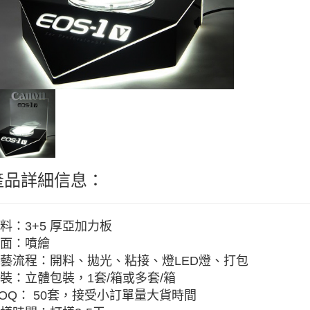
產品詳細信息：
料：3+5 厚亞加力板
面：噴繪
藝流程：開料、拋光、粘接、燈LED燈、打包
裝：立體包裝，1套/箱或多套/箱
OQ： 50套，接受小訂單量大貨時間