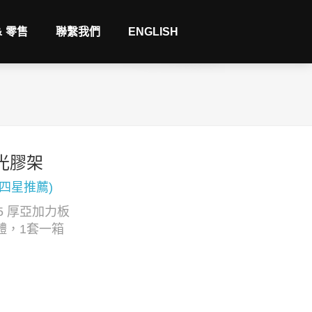
& 零售
聯繫我們
ENGLISH
發光膠架
(四星推薦)
5 厚亞加力板
體，1套一箱