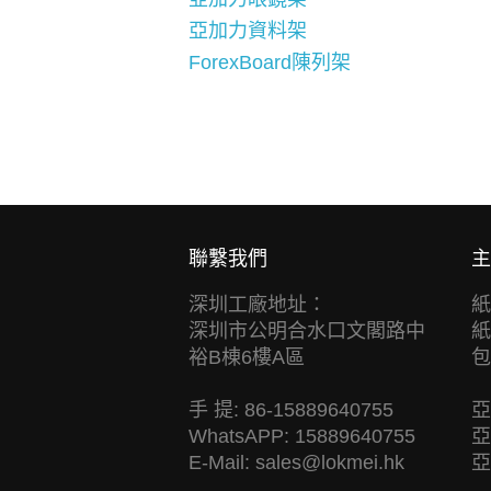
亞加力資料架
ForexBoard陳列架
聯繫我們
主
深圳工廠地址：
紙
深圳市公明合水口文閣路中
紙
裕B棟6樓A區
包
手 提: 86-15889640755
亞
WhatsAPP: 15889640755
亞
E-Mail:
sales@lokmei.hk
亞