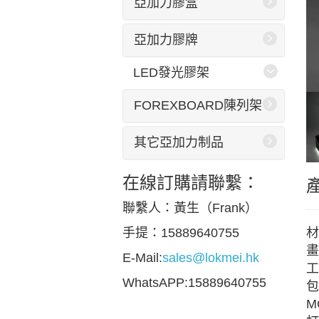
亞加力膠盒
亞加力膠牌
LED發光膠架
FOREXBOARD陳列架
其它亞加力制品
在線訂購請聯繫：
聯繫人：黃生（Frank）
材
手提：15889640755
畫
E-Mail:
sales@lokmei.hk
工
WhatsAPP:15889640755
包
M