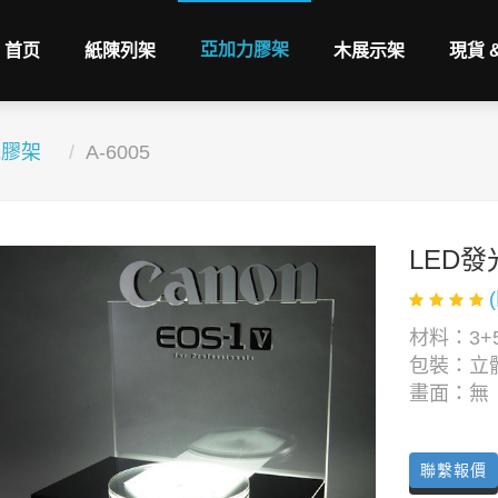
亞加力膠架
首页
紙陳列架
木展示架
現貨 
光膠架
A-6005
LED
材料：3+
包裝：立
畫面：無
聯繫報價