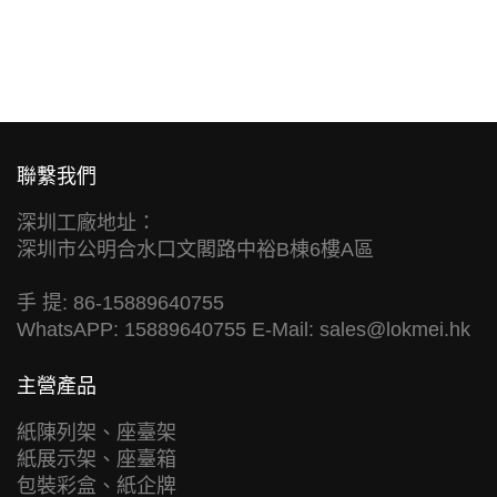
聯繫我們
深圳工廠地址：
深圳市公明合水口文閣路中裕B棟6樓A區
手 提: 86-15889640755
WhatsAPP: 15889640755 E-Mail:
sales@lokmei.hk
主營產品
紙陳列架、座臺架
紙展示架、座臺箱
包裝彩盒、紙企牌