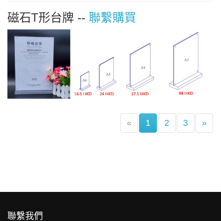
磁石T形台牌 --
聯繫購買
(current)
«
1
2
3
»
聯繫我們