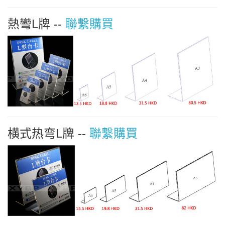
熱彎L牌 --
聯繫購買
横式热弯L牌 --
聯繫購買