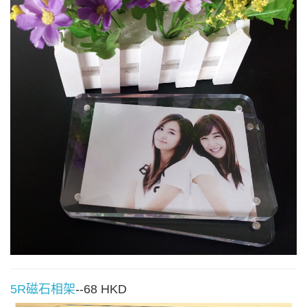
5R磁石相架
--68 HKD