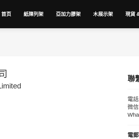
首页
紙陳列架
亞加力膠架
木展示架
現貨 
司
聯
Limited
電話:
微信號
Wha
電郵