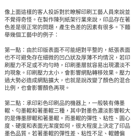
像上面這樣的客人投訴對於瞭解印刷工藝人員來說並
不覺得奇怪。在製作陳列紙架行業來說，印品存在著
色差是很正常的問題，產生色差的因素有很多。下麵
舉幾個工藝中的例子：
第一點：由於印版表面不可能絕對平整的，紙張表面
也不可避免存在細微的凹凸狀及厚薄不均情況，若印
刷壓力不足或不均勻時，印刷墨層就容易出現濃淡不
均現象。印刷壓力太小，會影響網點轉移效果。壓力
過大勢必造成網點擴大，也就是說改變了顏色的混合
比例，也會影響顏色再現。
第二點：承印彩色印刷品的機器上，一般裝有傳墨
輥、勻墨輥和著墨輥三種，其中對墨色濃淡影響較大
的是傳墨膠輥和著墨輥。而墨輥的彈性、粘性、圓心
度、硬度和表面光潔度如何，很大程度上決定了印品
墨色品質。若著墨輥的彈性差、粘性不足、輥體偏