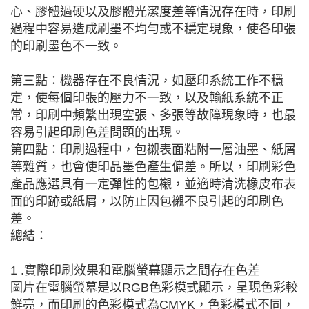
心、膠體過硬以及膠體光潔度差等情況存在時，印刷
過程中容易造成刷墨不均勻或不穩定現象，使各印張
的印刷墨色不一致。
第三點：機器存在不良情況，如壓印系統工作不穩
定，使每個印張的壓力不一致，以及輸紙系統不正
常，印刷中頻繁出現空張、多張等故障現象時，也最
容易引起印刷色差問題的出現。
第四點：印刷過程中，包襯表面粘附一層油墨、紙屑
等雜質，也會使印品墨色產生偏差。所以，印刷彩色
產品應選具有一定彈性的包襯，並適時清洗橡皮布表
面的印跡或紙屑，以防止因包襯不良引起的印刷色
差。
總結：
1 .實際印刷效果和電腦螢幕顯示之間存在色差
圖片在電腦螢幕是以RGB色彩模式顯示，呈現色彩較
鮮亮，而印刷的色彩模式為CMYK，色彩模式不同，