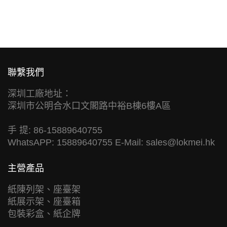
聯繫我們
深圳工廠地址：
深圳市公明合水口文閣路中裕B棟6樓A區
手 提: 86-15889640755
WhatsAPP: 15889640755 E-Mail:
sales@lokmei.hk
主營產品
紙陳列架、座臺架
紙展示架、座臺箱
包裝彩盒、紙企牌