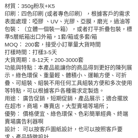
材質：350g粉灰+K5
印刷：四色印刷 (或者專色印刷），根據客戶的需求
表面處理：啞膠 、UV、光膠、亞膜，磨光，過油等
包裝：（立體一個裝一箱），或者打平折疊包裝，標
準5層紙箱出口外箱，1套/箱或多套/箱
MOQ： 200套，接受小訂單量大貨時間
打樣時間：打樣3-5天
大貨周期：8-12天，200-3000套
功能與特點：本產品能讓你的商品得到更好的陳列展
示。綠色環保、重量輕、體積小、運輸方便、可折
疊、可組裝、組裝不用任何工具組裝方便和多次使用
等特點，可以根據客戶各種需求定製造。
用途： 廣告促銷，短期促銷，產品展示；適合擺放
在超市，商場，專賣店，大型賣場等場所；
優勢： 價格便宜、綠色環保、色彩簡單經典、終端
賣場廣告利器啊
設計： 可以按客戶圖紙設計，也可以按照客戶要
求、產品特徵設計.