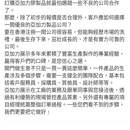
訂購亞加力膠製品就最怕選錯一些不良的公司合作
了。
那麼，除了初步的報價是否合理外，客戶應如何選擇
一間優良的亞加力製品公司？
要在香港注冊一間公司很容易，但能夠經歷市場的洗
禮，最後生存下來，茁壯成長的，才是有實力可靠的
公司。
亞加力展示多年來累積了豐富生產製作的專業經驗，
贏得客戶們的口碑，是您信心之選。
開門做生意不只是一買一賣這麼簡單，一件產品的生
產涉及多個步驟，需要一支健全的團隊配合，基本包
括客戶服務員、採購員、質檢員、設計師等等。
亞加力展示在工廠的業務及跟單同事與您接洽後，透
過有利優勢的現場管控產品質素，另外還有專屬的項
目經理統籌整個訂單過程。一些您們看不到的步驟，
我們更要把它做好﹗