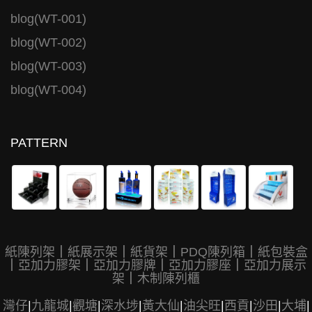
blog(WT-001)
blog(WT-002)
blog(WT-003)
blog(WT-004)
PATTERN
紙陳列架
｜
紙展示架
｜
紙貨架
｜
PDQ陳列箱
｜
紙包裝盒
｜
亞加力膠架
｜
亞加力膠牌
｜
亞加力膠座
｜
亞加力展示
架
｜
木制陳列櫃
灣仔
|
九龍城
|
觀塘
|
深水埗
|
黃大仙
|
油尖旺
|
西貢
|
沙田
|
大埔
|