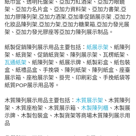
紙巾盒、透明托盤架、亞加力紅酒架、亞加力眼鏡
架、亞加力名片盒、亞加力資料架、亞加力書架,亞
加力膠陳列架,亞加力酒架,亞加車促銷展示架 ,亞加力
化妝品陳列架,亞加力架,亞加力糖果箱,亞加力發光展
架、亞加力發光膠座等亞加力陳列展示制品。
紙製促銷陳列展示用品主要包括：
紙展示架
、紙陳列
架、紙貨架、促銷紙貨架、陳列展示架、瓦楞紙架、
瓦通紙架
、紙陳列架、紙展示牌、紙製彩盒、紙包裝
盒、紙禮品盒、手挽袋、陳列紙架、陳列紙盒、座臺
展示箱、座枱展示架、掛兜、印刷彩盒、手挽紙袋等
紙質POP展示用品等。
木質陳列展示用品主要包括：
木質展示架
、木質陳列
架、木質座枱架、木質展示箱、
木製陳列櫃
、木製展
示牌、木製包裝盒、木製貨架等商場木質陳列展示用
品