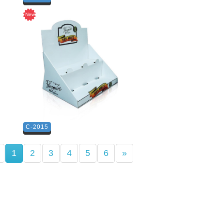
C-2015
(current)
1
2
3
4
5
6
»