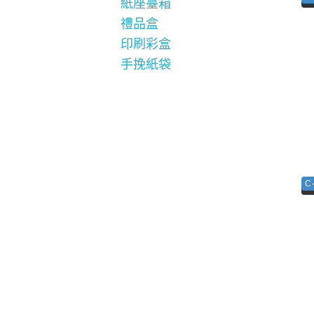
紙座臺箱
禮品盒
印刷彩盒
手挽紙袋
C