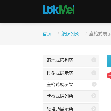
首页
紙陳列架
座枱式展
落地式陳列架
掛鉤式展示架
座枱式展示架
卡板式陳列架
紙堆頭展示架