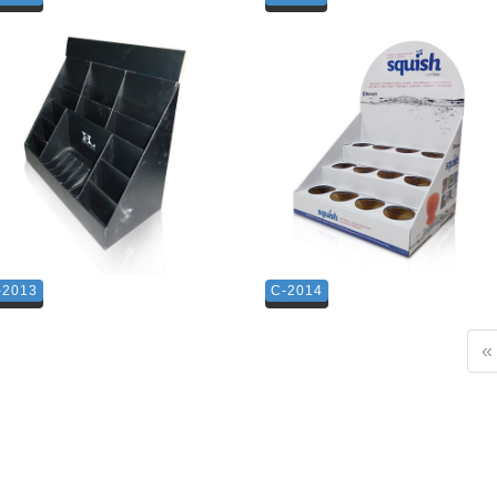
-2013
C-2014
«