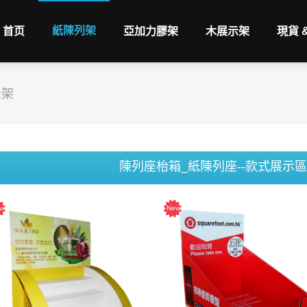
紙陳列架
首页
亞加力膠架
木展示架
現貨 
示架
陳列座枱箱_紙陳列座--款式展示區