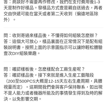
答：商談好不需要再作修改，我們在支付費用後1-3
天是制作好樣品。發樣品方式壹是親自送過去，再者
交由快遞可能在當天或者第二天收到（偏遠地區除
外）。
問：收到寄過來樣品後，不懂得如何組裝怎麽辦？
答：這個大可放心，樣品裏面在正常情況下是配有組
裝說明書，按照上面的示意圖指示可以讓妳輕松體驗
壹次DIY組裝樂趣。
問：確認樣板後，怎麽樣配合工廠生産呢？
答：確認樣品後，接下來就是進入生産工藝階段
（200至500PCS大概是12-15天左右生產周期，具體
視量而定）。這期間我們會與客戶保持聯系，如出現
不是人能力或者機器所能及的事情發生得到及時的解
決，以免影響交期。