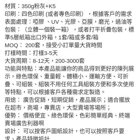
材質：350g粉灰+K5
印刷：四色印刷 (或者專色印刷），根據客戶的需求
表面處理：啞膠 、UV、光膠、亞膜，磨光，過油等
包裝：（立體一個裝一箱），或者打平折疊包裝，標
準5層紙箱出口外箱，1套/箱或多套/箱
MOQ： 200套，接受小訂單量大貨時間
打樣時間：打樣3-5天
大貨周期：8-12天，200-3000套
功能與特點：本產品能讓你的商品得到更好的陳列展
示。綠色環保、重量輕、體積小、運輸方便、可折
疊、可組裝、組裝不用任何工具組裝方便和多次使用
等特點，可以根據客戶各種需求定製造。
用途： 廣告促銷，短期促銷，產品展示；適合擺放
在超市，商場，專賣店，大型賣場等場所；
優勢： 價格便宜、綠色環保、色彩簡單經典、終端
賣場廣告利器啊
設計： 可以按客戶圖紙設計，也可以按照客戶要
求、產品特徵設計.