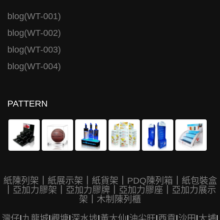
blog(WT-001)
blog(WT-002)
blog(WT-003)
blog(WT-004)
PATTERN
紙陳列架
｜
紙展示架
｜
紙貨架
｜
PDQ陳列箱
｜
紙包裝盒
｜
亞加力膠架
｜
亞加力膠牌
｜
亞加力膠座
｜
亞加力展示
架
｜
木制陳列櫃
灣仔
|
九龍城
|
觀塘
|
深水埗
|
黃大仙
|
油尖旺
|
西貢
|
沙田
|
大埔
|