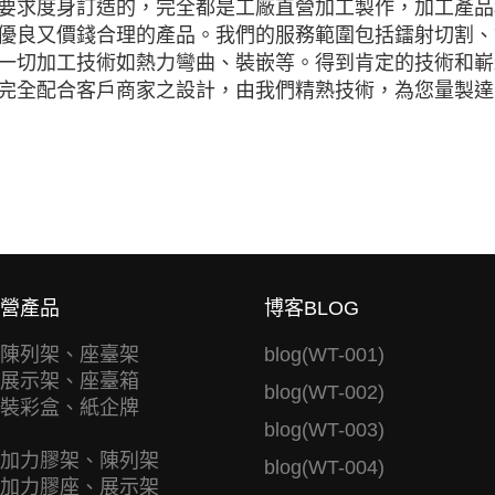
要求度身訂造的，完全都是工廠直營加工製作，加工產品
優良又價錢合理的產品。我們的服務範圍包括鐳射切割、鐳
一切加工技術如熱力彎曲、裝嵌等。得到肯定的技術和嶄
完全配合客戶商家之設計，由我們精熟技術，為您量製達
營產品
博客BLOG
陳列架、座臺架
blog(WT-001)
展示架、座臺箱
blog(WT-002)
裝彩盒、紙企牌
blog(WT-003)
加力膠架、陳列架
blog(WT-004)
加力膠座、展示架