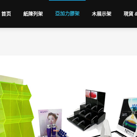
亞加力膠架
首页
紙陳列架
木展示架
現貨 