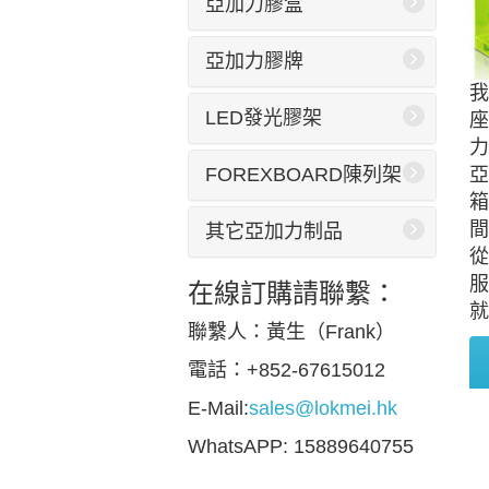
亞加力膠盒
亞加力膠牌
我
LED發光膠架
座
力
FOREXBOARD陳列架
亞
箱
間
其它亞加力制品
從
服
在線訂購請聯繫：
就
聯繫人：黃生（Frank）
電話：+852-67615012
E-Mail:
sales@lokmei.hk
WhatsAPP: 15889640755