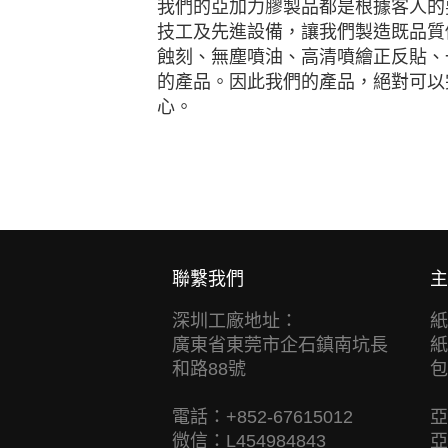
我們的亞加力膠製品都是根據客人的
技工及先進設備，讓我們製造既品質
蝕刻、無塵噴油、高清噴繪正反貼、
的產品。因此我們的產品，絕對可以
心。
聯繫我們
主
深圳工廠地址：
紙
廣東省東莞市企石鎮南坑長
紙
和路88號
包
電話：+852-67615012
亞
微信：L454984843
亞