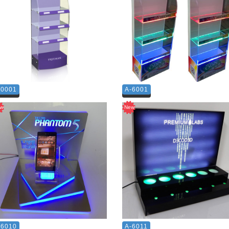
-0001
A-6001
-6010
A-6011