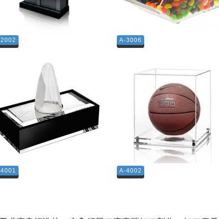
-2002
A-3006
-4001
A-4002