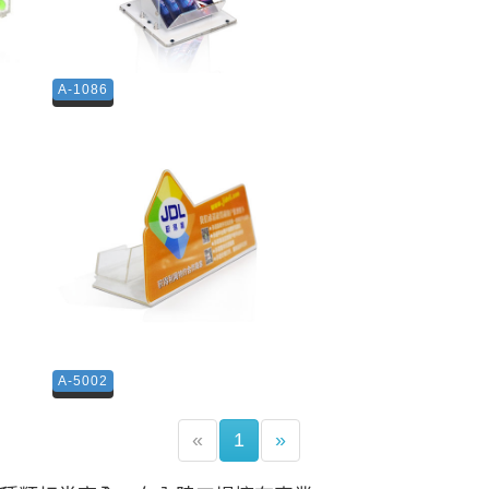
A-1086
A-5002
(current)
«
1
»