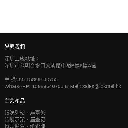
聯繫我們
深圳工廠地址：
深圳市公明合水口文閣路中裕B棟6樓A區
手 提: 86-15889640755
WhatsAPP: 15889640755 E-Mail:
sales@lokmei.hk
主營產品
紙陳列架、座臺架
紙展示架、座臺箱
包裝彩盒、紙企牌