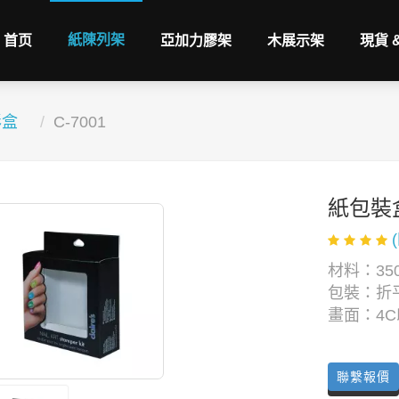
紙陳列架
首页
亞加力膠架
木展示架
現貨 
彩盒
C-7001
紙包裝
材料：350
包裝：折
畫面：4
聯繫報價