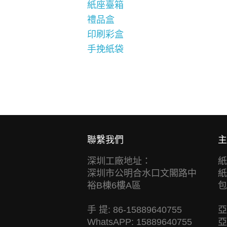
紙座臺箱
禮品盒
印刷彩盒
手挽紙袋
聯繫我們
主
深圳工廠地址：
紙
深圳市公明合水口文閣路中
紙
裕B棟6樓A區
包
手 提: 86-15889640755
亞
WhatsAPP: 15889640755
亞