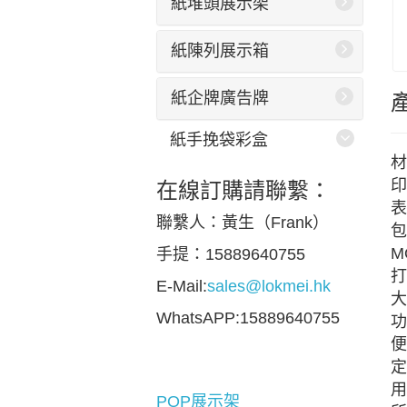
紙堆頭展示架
紙陳列展示箱
紙企牌廣告牌
紙手挽袋彩盒
材
印
在線訂購請聯繫：
表
聯繫人：黃生（Frank）
包
M
手提：15889640755
打
E-Mail:
sales@lokmei.hk
大
WhatsAPP:15889640755
功
便
定
用
POP展示架