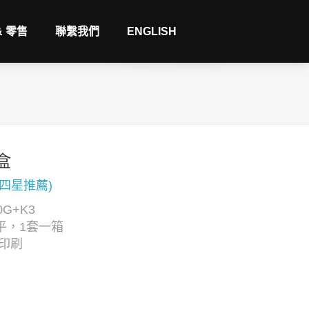
& 零售
聯繫我們
ENGLISH
盒
(四星推薦)
G+K3
平，1套一箱
C印刷