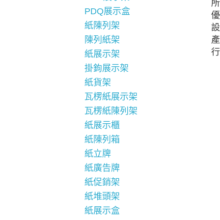
所
PDQ展示盒
優
紙陳列架
設
產
陳列紙架
行
紙展示架
掛鉤展示架
紙貨架
瓦楞紙展示架
瓦楞紙陳列架
紙展示櫃
紙陳列箱
紙立牌
紙廣告牌
紙促銷架
紙堆頭架
紙展示盒