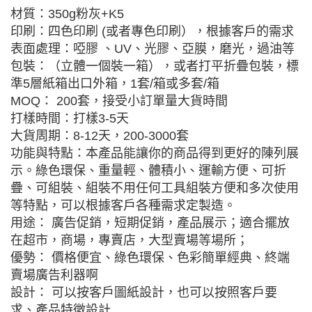
材質：350g粉灰+K5
印刷：四色印刷 (或者專色印刷），根據客戶的需求
表面處理：啞膠 、UV、光膠、亞膜，磨光，過油等
包裝：（立體一個裝一箱），或者打平折疊包裝，標
準5層紙箱出口外箱，1套/箱或多套/箱
MOQ： 200套，接受小訂單量大貨時間
打樣時間：打樣3-5天
大貨周期：8-12天，200-3000套
功能與特點：本產品能讓你的商品得到更好的陳列展
示。綠色環保、重量輕、體積小、運輸方便、可折
疊、可組裝、組裝不用任何工具組裝方便和多次使用
等特點，可以根據客戶各種需求定製造。
用途： 廣告促銷，短期促銷，產品展示；適合擺放
在超市，商場，專賣店，大型賣場等場所；
優勢： 價格便宜、綠色環保、色彩簡單經典、終端
賣場廣告利器啊
設計： 可以按客戶圖紙設計，也可以按照客戶要
求、產品特徵設計.