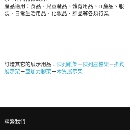
產品適用：食品、兒童產品、體育用品、IT產品、服
裝、日常生活用品、化妝品、飾品等各類行業.
訂造其它的展示用品：
陳列紙架
－
陳列座檯架
－
掛鉤
展示架
－
亞加力膠架
－
木質展示架
聯繫我們