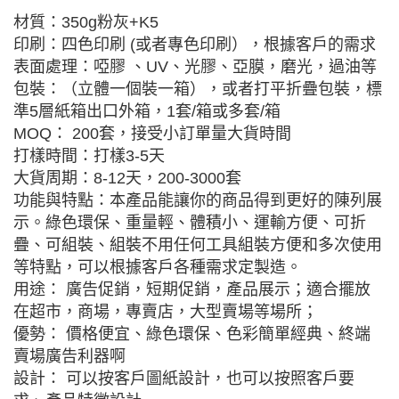
材質：350g粉灰+K5
印刷：四色印刷 (或者專色印刷），根據客戶的需求
表面處理：啞膠 、UV、光膠、亞膜，磨光，過油等
包裝：（立體一個裝一箱），或者打平折疊包裝，標
準5層紙箱出口外箱，1套/箱或多套/箱
MOQ： 200套，接受小訂單量大貨時間
打樣時間：打樣3-5天
大貨周期：8-12天，200-3000套
功能與特點：本產品能讓你的商品得到更好的陳列展
示。綠色環保、重量輕、體積小、運輸方便、可折
疊、可組裝、組裝不用任何工具組裝方便和多次使用
等特點，可以根據客戶各種需求定製造。
用途： 廣告促銷，短期促銷，產品展示；適合擺放
在超市，商場，專賣店，大型賣場等場所；
優勢： 價格便宜、綠色環保、色彩簡單經典、終端
賣場廣告利器啊
設計： 可以按客戶圖紙設計，也可以按照客戶要