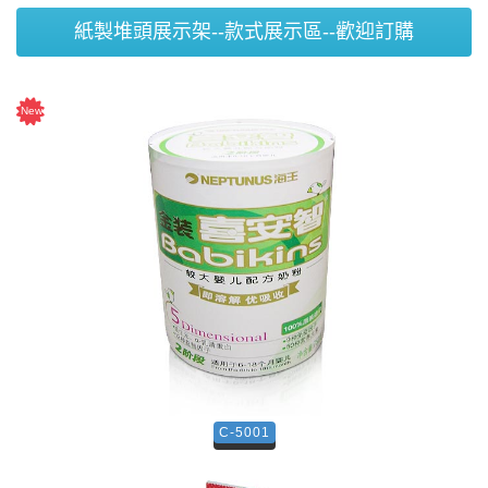
紙製堆頭展示架--款式展示區--歡迎訂購
C-5001