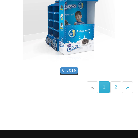
C-5015
(current)
«
1
2
»