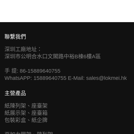
聯繫我們
深圳工廠地址：
深圳市公明合水口文閣路中裕B棟6樓A區
手 提: 86-15889640755
WhatsAPP: 15889640755 E-Mail:
sales@lokmei.hk
主營產品
紙陳列架、座臺架
紙展示架、座臺箱
包裝彩盒、紙企牌