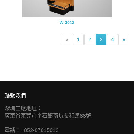
W-3013
(current)
«
1
2
3
4
»
聯繫我們
深圳工廠地址：
廣東省東莞市企石鎮南坑長和路88號
電話：+852-67615012