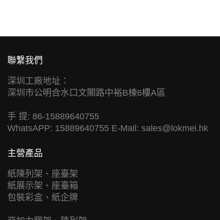
聯繫我們
深圳工廠地址：
深圳市公明合水口文閣路中裕B棟6樓A區
手 提: 86-15889640755
WhatsAPP: 15889640755 E-Mail:
sales@lokmei.hk
主營產品
紙陳列架、座臺架
紙展示架、座臺箱
包裝彩盒、紙企牌