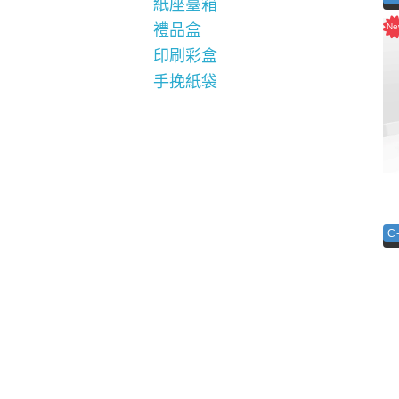
紙座臺箱
禮品盒
印刷彩盒
手挽紙袋
C