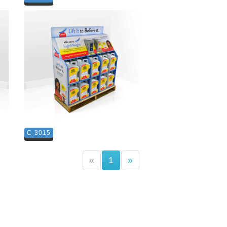
C-3015
(current)
«
1
»