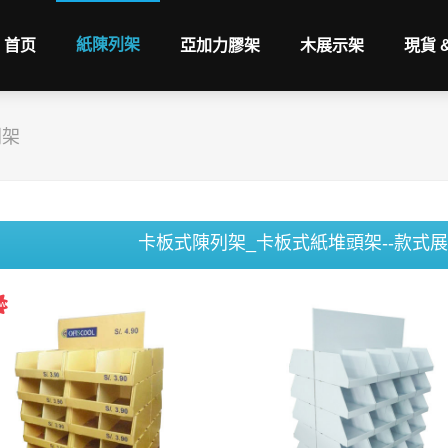
紙陳列架
首页
亞加力膠架
木展示架
現貨 
列架
卡板式陳列架_卡板式紙堆頭架--款式展